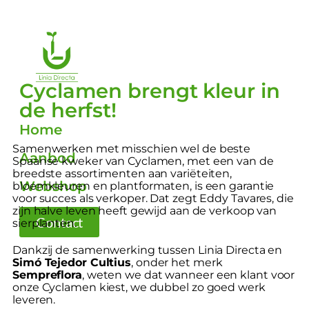
Cyclamen brengt kleur in
de herfst!
Home
Samenwerken met misschien wel de beste
Aanbod
Spaanse kweker van Cyclamen, met een van de
breedste assortimenten aan variëteiten,
Webshop
bloemkleuren en plantformaten, is een garantie
voor succes als verkoper. Dat zegt Eddy Tavares, die
zijn halve leven heeft gewijd aan de verkoop van
Contact
sierplanten.
Dankzij de samenwerking tussen Linia Directa en
Simó Tejedor Cultius
, onder het merk
Sempreflora
, weten we dat wanneer een klant voor
onze Cyclamen kiest, we dubbel zo goed werk
leveren.