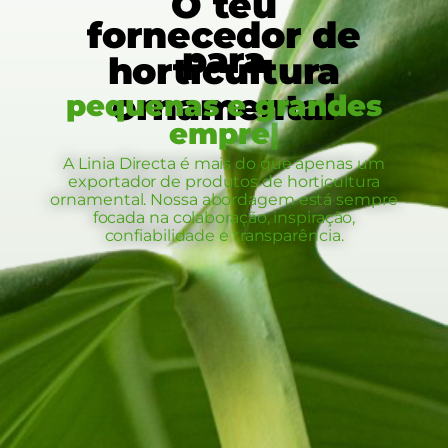
O teu
fornecedor de
para
horticultura
ornamental
pequenas e grandes e
|
A Linia Directa é mais do que apenas um
exportador de produtos de horticultura
ornamental. Nossa abordagem está sempre
focada na colaboração, inspiração,
confiabilidade e transparência.