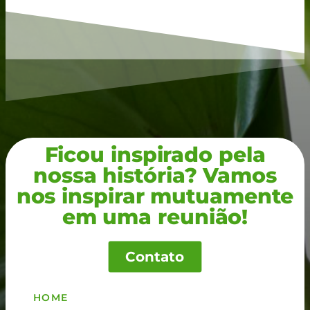
Ficou inspirado pela
nossa história? Vamos
nos inspirar mutuamente
em uma reunião!
Contato
HOME