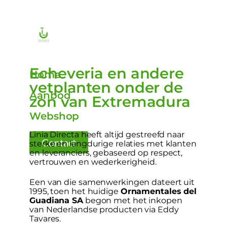
Echeveria en andere
Home
vetplanten onder de
Aanbod
zon van Extremadura
Webshop
Linia Directa heeft altijd gestreefd naar
Contact
sterke en langdurige relaties met klanten
en leveranciers, gebaseerd op respect,
vertrouwen en wederkerigheid.
Een van die samenwerkingen dateert uit
1995, toen het huidige
Ornamentales del
Guadiana SA
begon met het inkopen
van Nederlandse producten via Eddy
Tavares.