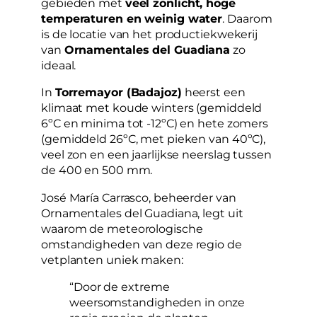
gebieden met
veel zonlicht, hoge
temperaturen en weinig water
. Daarom
is de locatie van het productiekwekerij
van
Ornamentales del Guadiana
zo
ideaal.
In
Torremayor (Badajoz)
heerst een
klimaat met koude winters (gemiddeld
6ºC en minima tot -12ºC) en hete zomers
(gemiddeld 26ºC, met pieken van 40ºC),
veel zon en een jaarlijkse neerslag tussen
de 400 en 500 mm.
José María Carrasco, beheerder van
Ornamentales del Guadiana, legt uit
waarom de meteorologische
omstandigheden van deze regio de
vetplanten uniek maken:
“Door de extreme
weersomstandigheden in onze