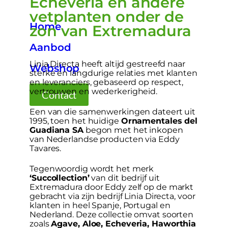
Echeveria en andere
vetplanten onder de
Home
zon van Extremadura
Aanbod
Linia Directa heeft altijd gestreefd naar
Webshop
sterke en langdurige relaties met klanten
en leveranciers, gebaseerd op respect,
vertrouwen en wederkerigheid.
Contact
Een van die samenwerkingen dateert uit
1995, toen het huidige
Ornamentales del
Guadiana SA
begon met het inkopen
van Nederlandse producten via Eddy
Tavares.
Tegenwoordig wordt het merk
‘Succollection’
van dit bedrijf uit
Extremadura door Eddy zelf op de markt
gebracht via zijn bedrijf Linia Directa, voor
klanten in heel Spanje, Portugal en
Nederland. Deze collectie omvat soorten
zoals
Agave, Aloe, Echeveria, Haworthia