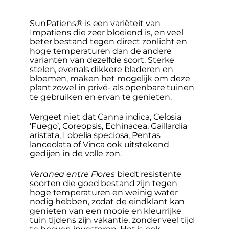
SunPatiens® is een variëteit van
Impatiens die zeer bloeiend is, en veel
beter bestand tegen direct zonlicht en
hoge temperaturen dan de andere
varianten van dezelfde soort. Sterke
stelen, evenals dikkere bladeren en
bloemen, maken het mogelijk om deze
plant zowel in privé- als openbare tuinen
te gebruiken en ervan te genieten.
Vergeet niet dat Canna indica, Celosia
‘Fuego’, Coreopsis, Echinacea, Gaillardia
aristata, Lobelia speciosa, Pentas
lanceolata of Vinca ook uitstekend
gedijen in de volle zon.
Veranea entre Flores
biedt resistente
soorten die goed bestand zijn tegen
hoge temperaturen en weinig water
nodig hebben, zodat de eindklant kan
genieten van een mooie en kleurrijke
tuin tijdens zijn vakantie, zonder veel tijd
te hoeven investeren. Het is ook