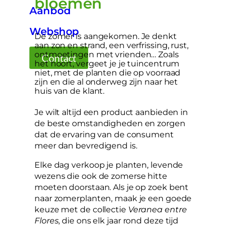
bloemen
Aanbod
Webshop
De zomer is aangekomen. Je denkt
aan zon en strand, een verfrissing, rust,
ontmoetingen met vrienden… Zoals
Contact
het hoort, vergeet je je tuincentrum
niet, met de planten die op voorraad
zijn en die al onderweg zijn naar het
huis van de klant.
Je wilt altijd een product aanbieden in
de beste omstandigheden en zorgen
dat de ervaring van de consument
meer dan bevredigend is.
Elke dag verkoop je planten, levende
wezens die ook de zomerse hitte
moeten doorstaan. Als je op zoek bent
naar zomerplanten, maak je een goede
keuze met de collectie
Veranea entre
Flores
, die ons elk jaar rond deze tijd