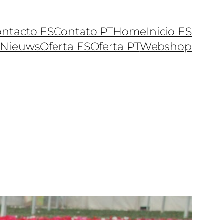
ntacto ES
Contato PT
Home
Inicio ES
T
Nieuws
Oferta ES
Oferta PT
Webshop