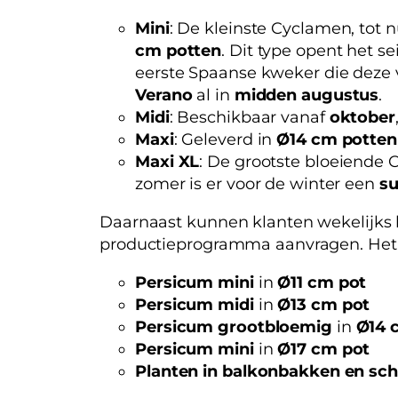
Mini
: De kleinste Cyclamen, tot 
cm potten
. Dit type opent het 
eerste Spaanse kweker die deze v
Verano
al in
midden augustus
.
Midi
: Beschikbaar vanaf
oktober
Maxi
: Geleverd in
Ø14 cm potten
Maxi XL
: De grootste bloeiende 
zomer is er voor de winter een
su
Daarnaast kunnen klanten wekelijks 
productieprogramma aanvragen. Het 
Persicum mini
in
Ø11 cm pot
Persicum midi
in
Ø13 cm pot
Persicum grootbloemig
in
Ø14 
Persicum mini
in
Ø17 cm pot
Planten in balkonbakken en sc