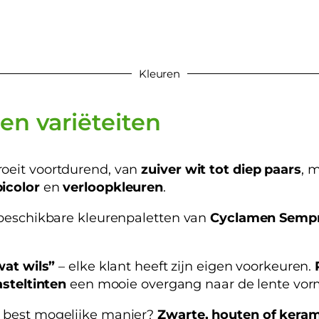
Kleuren
 en variëteiten
oeit voortdurend, van
zuiver wit tot diep paars
, m
bicolor
en
verloopkleuren
.
 beschikbare kleurenpaletten van
Cyclamen Sempr
wat wils”
– elke klant heeft zijn eigen voorkeuren.
steltinten
een mooie overgang naar de lente vor
e best mogelijke manier?
Zwarte, houten of kera