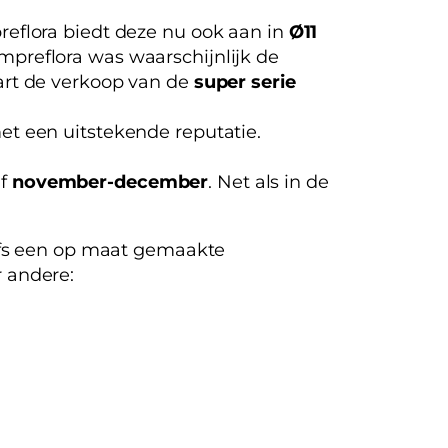
reflora biedt deze nu ook aan in
Ø11
mpreflora was waarschijnlijk de
tart de verkoop van de
super serie
met een uitstekende reputatie.
af
november-december
. Net als in de
lfs een op maat gemaakte
 andere: