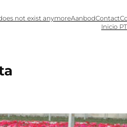
 does not exist anymore
Aanbod
Contact
Co
Inicio P
ta