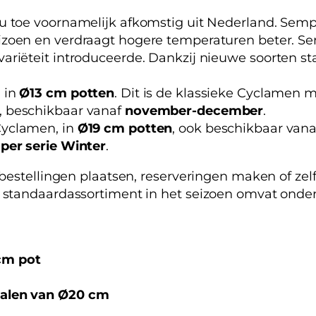
nu toe voornamelijk afkomstig uit Nederland. Semp
seizoen en verdraagt hogere temperaturen beter. Se
ariëteit introduceerde. Dankzij nieuwe soorten s
, in
Ø13 cm potten
. Dit is de klassieke Cyclamen 
, beschikbaar vanaf
november-december
.
Cyclamen, in
Ø19 cm potten
, ook beschikbaar van
per serie Winter
.
bestellingen plaatsen, reserveringen maken of ze
standaardassortiment in het seizoen omvat onder
cm pot
halen van Ø20 cm