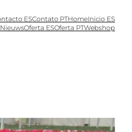
ntacto ES
Contato PT
Home
Inicio ES
T
Nieuws
Oferta ES
Oferta PT
Webshop