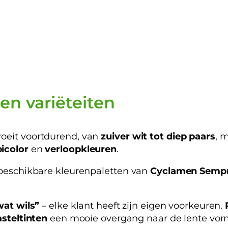
 en variëteiten
oeit voortdurend, van
zuiver wit tot diep paars
, m
bicolor
en
verloopkleuren
.
 beschikbare kleurenpaletten van
Cyclamen Sempr
wat wils”
– elke klant heeft zijn eigen voorkeuren.
steltinten
een mooie overgang naar de lente vor