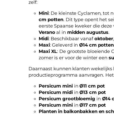
zelf:
Mini
: De kleinste Cyclamen, tot 
cm potten
. Dit type opent het 
eerste Spaanse kweker die deze v
Verano
al in
midden augustus
.
Midi
: Beschikbaar vanaf
oktober
Maxi
: Geleverd in
Ø14 cm potten
Maxi XL
: De grootste bloeiende 
zomer is er voor de winter een
su
Daarnaast kunnen klanten wekelijks 
productieprogramma aanvragen. Het 
Persicum mini
in
Ø11 cm pot
Persicum midi
in
Ø13 cm pot
Persicum grootbloemig
in
Ø14 
Persicum mini
in
Ø17 cm pot
Planten in balkonbakken en sc