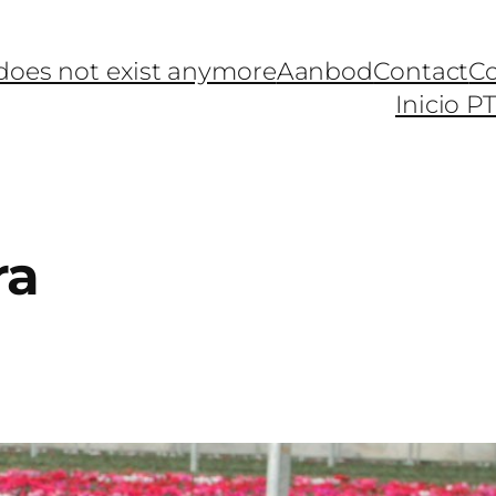
 does not exist anymore
Aanbod
Contact
Co
Inicio P
ra