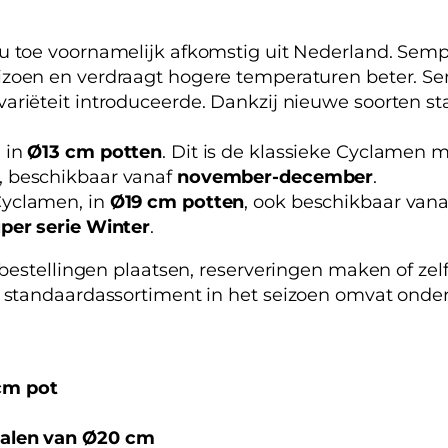
nu toe voornamelijk afkomstig uit Nederland. Semp
seizoen en verdraagt hogere temperaturen beter. Se
ariëteit introduceerde. Dankzij nieuwe soorten s
, in
Ø13 cm potten
. Dit is de klassieke Cyclamen 
, beschikbaar vanaf
november-december
.
Cyclamen, in
Ø19 cm potten
, ook beschikbaar van
per serie Winter
.
bestellingen plaatsen, reserveringen maken of ze
standaardassortiment in het seizoen omvat onder
cm pot
halen van Ø20 cm