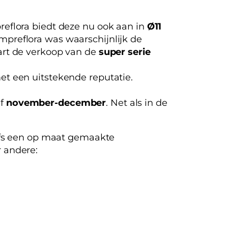
reflora biedt deze nu ook aan in
Ø11
mpreflora was waarschijnlijk de
tart de verkoop van de
super serie
met een uitstekende reputatie.
af
november-december
. Net als in de
lfs een op maat gemaakte
 andere: